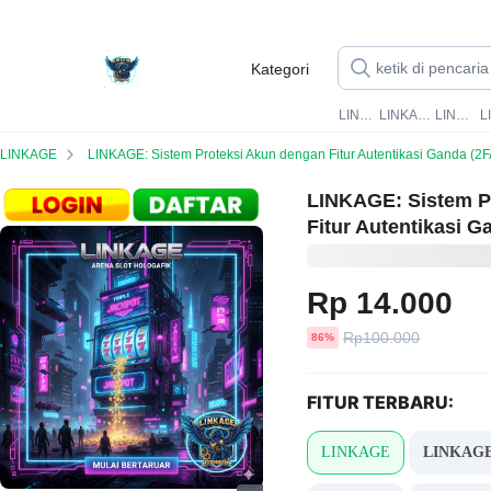
Kategori
LINKAGE SLOT
LINKAGE ALTERNATIF
LINKAGE GACOR
LINKAGE
LINKAGE: Sistem Proteksi Akun dengan Fitur Autentikasi Ganda (2F
LINKAGE: Sistem P
Fitur Autentikasi G
Rp 14.000
Harga
Rp100.000
diskon
86%
sebelum
diskon
FITUR TERBARU:
LINKAGE
LINKAG